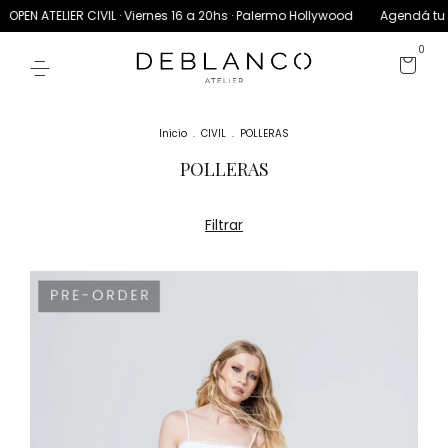
EN ATELIER CIVIL · Viernes 16 a 20hs · Palermo Hollywood
Agendá tu cita
0
Inicio
.
CIVIL
.
POLLERAS
POLLERAS
Filtrar