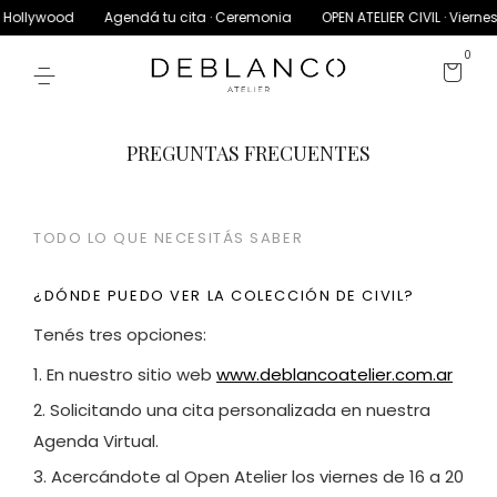
ollywood
Agendá tu cita · Ceremonia
OPEN ATELIER CIVIL · Viernes 1
0
PREGUNTAS FRECUENTES
TODO LO QUE NECESITÁS SABER
¿DÓNDE PUEDO VER LA COLECCIÓN DE CIVIL?
Tenés tres opciones:
1. En nuestro sitio web
www.deblancoatelier.com.ar
2. Solicitando una cita personalizada en nuestra
Agenda Virtual.
3. Acercándote al Open Atelier los viernes de 16 a 20