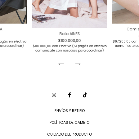
EA
Camis
Bata AINES
0
$100.000,00
pagás en efectivo
$67.200,00
con
ara coordinar)
comunicate co
$80.000,00
con
Efectivo (Si pagás en efectivo
comunicate con nosotras para coordinar)
ENVÍOS Y RETIRO
POLÍTICAS DE CAMBIO
CUIDADO DEL PRODUCTO