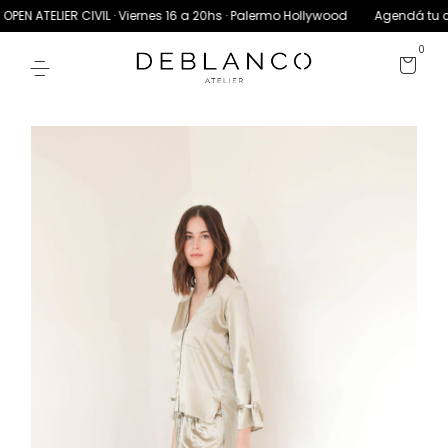
N ATELIER CIVIL · Viernes 16 a 20hs · Palermo Hollywood
Agendá tu cita
0