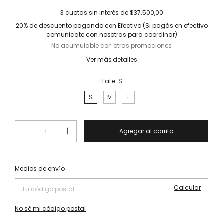
3
cuotas sin interés de
$37.500,00
20% de descuento
pagando con Efectivo (Si pagás en efectivo
comunicate con nosotras para coordinar)
No acumulable con otras promociones
Ver más detalles
Talle:
S
S
M
L
Cambiar CP
Entregas para el CP:
Medios de envío
Calcular
No sé mi código postal